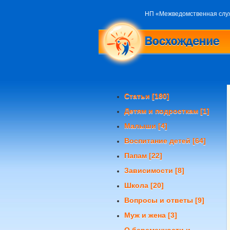
НП «Межведомственная слу
Статьи
[180]
Детям и подросткам
[1]
Малыши
[4]
Воспитание детей
[64]
Папам
[22]
Зависимости
[8]
Школа
[20]
Вопросы и ответы
[9]
Муж и жена
[3]