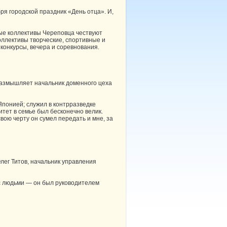
бря городской праздник «День отца». И,
ные коллективы Череповца чествуют
оллективы творческие, спортивные и
конкурсы, вечера и соревнования.
 размышляет начальник доменного цеха
Японией; служил в контрразведке
ет в семье был бесконечно велик.
свою черту он сумел передать и мне, за
лег Титов, начальник управления
 с людьми — он был руководителем