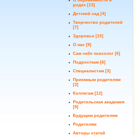
О беременности и
родах
[13]
Детский сад
[4]
Творчество родителей
[7]
Здоровье
[15]
О нас
[9]
Сам себе психолог
[6]
Подросткам
[6]
Специалистам
[3]
Приемным родителям
[3]
Коллегам
[12]
Родительская академия
[9]
Будущим родителям
Родителям
Авторы статей