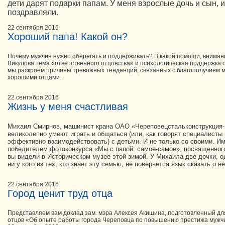
дети дарят подарки папам. У меня взрослые дочь и сын, 
поздравляли.
22 сентября 2016
Хороший папа! Какой он?
Почему мужчин нужно оберегать и поддерживать? В какой помощи, внима
Викулова тема «ответственного отцовства» и психологическая поддержка 
мы раскроем причины тревожных тенденций, связанных с благополучием м
хорошими отцами.
22 сентября 2016
Жизнь у меня счастливая
Михаил Смирнов, машинист крана ОАО «Череповецстальконструкция-1»
великолепно умеют играть и общаться (или, как говорят специалисты 
эффективно взаимодействовать) с детьми. И не только со своими. И
победителем фотоконкурса «Мы с папой: самое-самое», посвященного
вы видели в Историческом музее этой зимой. У Михаила две дочки, о
ни у кого из тех, кто знает эту семью, не повернется язык сказать о 
22 сентября 2016
Город ценит труд отца
Представляем вам доклад зам. мэра Алексея Акишина, подготовленный дл
отцов «Об опыте работы города Череповца по повышению престижа мужчи