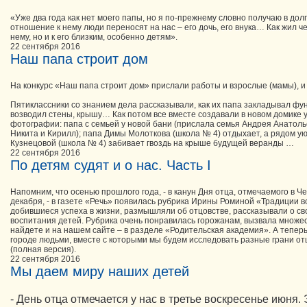
«Уже два года как нет моего папы, но я по-прежнему словно получаю в долг
отношение к нему люди переносят на нас – его дочь, его внука… Как жил че
нему, но и к его близким, особенно детям».
22 сентября 2016
Наш папа строит дом
На конкурс «Наш папа строит дом» прислали работы и взрослые (мамы), и 
Пятиклассники со знанием дела рассказывали, как их папа закладывал фу
возводил стены, крышу… Как потом все вместе создавали в новом домике 
фотографии: папа с семьей у новой бани (прислала семья Андрея Анатол
Никита и Кирилл); папа Димы Молоткова (школа № 4) отдыхает, а рядом ую
Кузнецовой (школа № 4) забивает гвоздь на крыше будущей веранды …
22 сентября 2016
По детям судят и о нас. Часть I
Напомним, что осенью прошлого года, - в канун Дня отца, отмечаемого в Ч
декабря, - в газете «Речь» появилась рубрика Ирины Роминой «Традиции в
добившиеся успеха в жизни, размышляли об отцовстве, рассказывали о св
воспитания детей. Рубрика очень понравилась горожанам, вызвала множеств
найдете и на нашем сайте – в разделе «Родительская академия». А теперь
городе людьми, вместе с которыми мы будем исследовать разные грани от
(полная версия).
22 сентября 2016
Мы даем миру наших детей
- День отца отмечается у нас в третье воскресенье июня.