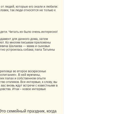
 от людей, которые его знали и любили:
ловек, так люди относятся не только к
дети. Читать их было очень интересно!
ндамент для дачного дома, затем
уют. Ко многим письмам приложены
ьевича Шалаева — мама и сыновья
тно устроилась собака; папа Татьяны
ереповце во второе воскресенье
оспитания». В ней мужчины,
оих папах и собственном опыте
о откликов. Все интервью, к слову, вы
 вас вновь ждут встречи с известными в
цовства. Итак – новое интервью
 Это семейный праздник, когда