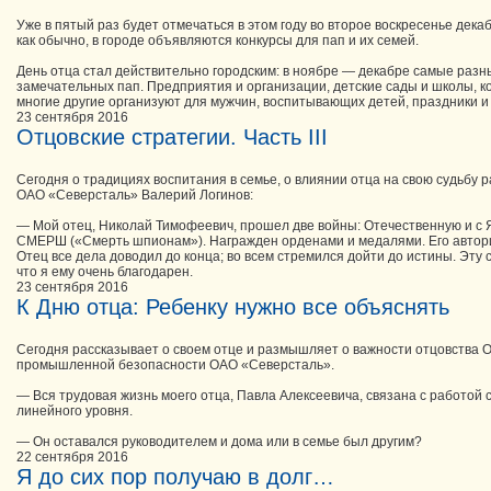
Уже в пятый раз будет отмечаться в этом году во второе воскресенье дека
как обычно, в городе объявляются конкурсы для пап и их семей.
День отца стал действительно городским: в ноябре — декабре самые раз
замечательных пап. Предприятия и организации, детские сады и школы, к
многие другие организуют для мужчин, воспитывающих детей, праздники и 
23 сентября 2016
Отцовские стратегии. Часть III
Сегодня о традициях воспитания в семье, о влиянии отца на свою судьбу
ОАО «Северсталь» Валерий Логинов:
— Мой отец, Николай Тимофеевич, прошел две войны: Отечественную и с 
СМЕРШ («Смерть шпионам»). Награжден орденами и медалями. Его авторит
Отец все дела доводил до конца; во всем стремился дойти до истины. Эту 
что я ему очень благодарен.
23 сентября 2016
К Дню отца: Ребенку нужно все объяснять
Сегодня рассказывает о своем отце и размышляет о важности отцовства О
промышленной безопасности ОАО «Северсталь».
— Вся трудовая жизнь моего отца, Павла Алексеевича, связана с работой
линейного уровня.
— Он оставался руководителем и дома или в семье был другим?
22 сентября 2016
Я до сих пор получаю в долг…