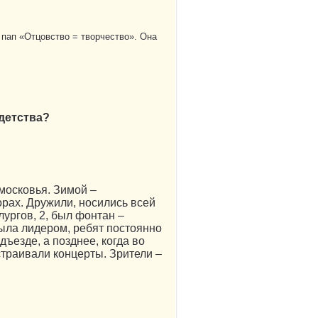
 пап «Отцовство = творчество». Она
 детства?
московья. Зимой –
орах. Дружили, носились всей
лургов, 2, был фонтан –
была лидером, ребят постоянно
дъезде, а позднее, когда во
страивали концерты. Зрители –