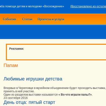
жба помощи детям и молодежи «Восхождение»
(Восстановлено из остатк
Рекламки:
Папам
Любимые игрушки детства
Впервые в Череповце в музейном объединении будет проходить выставка
принять в ней участие.
Один из разделов выставки называется
« Во что играли папы?»
.
23 сентября 2016
День отца: пятый старт