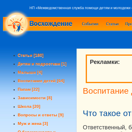
НП «Межведомственная служба помощи детям и молодежи
Статьи
[180]
Рекламки:
Детям и подросткам
[1]
Малыши
[4]
Воспитание детей
[64]
Воспитание 
Папам
[22]
Зависимости
[8]
Школа
[20]
Что такое о
Вопросы и ответы
[9]
Муж и жена
[3]
Ответственный, 