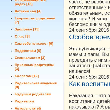
О беременности и
часто, не особен
родах
[13]
ответственным? Е
Детский сад
[4]
обязательным, и
живется? И можно
Творчество родителей
[7]
беспомощным од
Здоровье
[15]
24 сентября 2016
Особое вре
О нас
[9]
Сам себе психолог
[6]
Эта публикация –
Подросткам
[6]
мамы и папы! Вы 
Специалистам
[3]
проводить с ним 
Приемным родителям
занятость (работ
[3]
нашелся!
Коллегам
[12]
24 сентября 2016
Как воспиты
Родительская академия
[9]
Будущим родителям
Наказания – что 
воспитании детей
Родителям
наказывают? А вы
Авторы статей