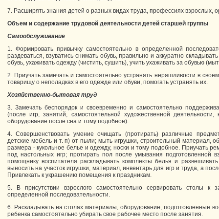
7. Расширять знания детей о разных видах труда, профессиях взрослых, 
Объем и содержание трудовой деятельности детей старшей группы
Самообслуживание
1. Формировать привычку самостоятельно в определенной последоват
раздеваться, взуватись-снимать обувь, правильно и аккуратно складывать
обувь, ухаживать одежду (чистить, сушить), учить ухаживать за обувью (мыт
2. Приучать замечать и самостоятельно устранять неряшливости в своем
товарищу о неполадках в его одежде или обуви, помогать устранять их.
Хозяйственно-бытовая труд
3. Замечать беспорядок и своевременно и самостоятельно поддержив
(после игр, занятий, самостоятельной художественной деятельности, 
оборудование после сна и тому подобное).
4. Совершенствовать умение очищать (протирать) различные предмет
детские мебель и т. п) от пыли; мыть игрушки, строительный материал, 
размера - кукольное белье и одежду, носки и тому подобное. Приучать рем
под настольных игр; протирать пол после умывания подготовленной в
помощнику воспитателя раскладывать комплекты белья и развешивать 
выносить на участок игрушки, материал, инвентарь для игр и труда, а посл
Привлекать к украшению помещения к праздникам.
5. В присутствии взрослого самостоятельно сервировать столы к з
определенной последовательности.
6. Раскладывать на столах материалы, оборудование, подготовленные во
ребенка самостоятельно убирать свое рабочее место после занятия.