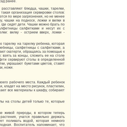
сад ранее.
 расставляют блюдца, чашки, тарелки,
 такая организация сервировки столов:
тся по мере загрязнения, но не менее
у, чашки на подносе, ложки и вилки в
 где сидят дети. Чашки можно брать по
салфетницы салфетками и несут их с
лки: вилку - острием вверх, ложки -
 тарелку на тарелку ребенка, которая
лебницы, салфетницы с салфетками, а
вают скатерти, обращаясь за помощью к
: взять за концы, сложить ее на столе
 Дети сервируют столы в определенной
ки, украшают букетами цветов, ставят
и, ножи.
воего рабочего места. Каждый ребенок
, кладет на место рисунок, пластилин,
ирают все материалы к шкафу, собирают
лы на столы детей только те, которые
ке живой природы, в котором теперь
растения, учатся правильно держать
ет поливать водой, которая немного
лодная. Воспитатель напоминает, что