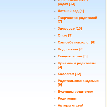
О беременности и
родах
[13]
Детский сад
[4]
Творчество родителей
[7]
Здоровье
[15]
О нас
[9]
Сам себе психолог
[6]
Подросткам
[6]
Специалистам
[3]
Приемным родителям
[3]
Коллегам
[12]
Родительская академия
[9]
Будущим родителям
Родителям
Авторы статей