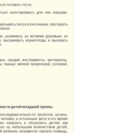
из готового теста.
ься, изготавливать для них игрушки-
екапывать песок в песочнице, протирать
обное.
ю, ухаживать за ветвями деревьев, за
и, высаживать корнеплоды и высевать
и.
ых, орудия, инструменты, материалы.
, тканью, мягкой проволокой, соломой,
ьности детей младшей группы
оследовательности (колготки, штаны,
о человек, а остальные дети в это время
ен показать и объяснить детям, как
нно за небольшим количеством детей,
й ребенок, незаметно оказать помощь,