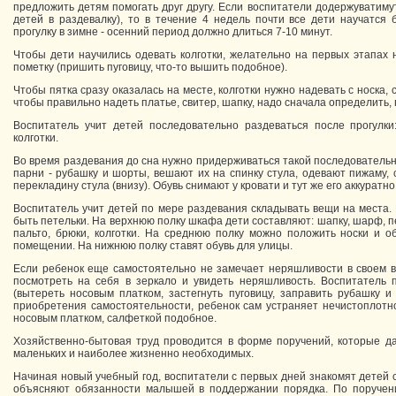
предложить детям помогать друг другу. Если воспитатели додержуватиму
детей в раздевалку), то в течение 4 недель почти все дети научатся
прогулку в зимне - осенний период должно длиться 7-10 минут.
Чтобы дети научились одевать колготки, желательно на первых этапах 
пометку (пришить пуговицу, что-то вышить подобное).
Чтобы пятка сразу оказалась на месте, колготки нужно надевать с носка, с
чтобы правильно надеть платье, свитер, шапку, надо сначала определить, г
Воспитатель учит детей последовательно раздеваться после прогулки:
колготки.
Во время раздевания до сна нужно придерживаться такой последовательн
парни - рубашку и шорты, вешают их на спинку стула, одевают пижаму, 
перекладину стула (внизу). Обувь снимают у кровати и тут же его аккуратно
Воспитатель учит детей по мере раздевания складывать вещи на места
быть петельки. На верхнюю полку шкафа дети составляют: шапку, шарф, п
пальто, брюки, колготки. На среднюю полку можно положить носки и о
помещении. На нижнюю полку ставят обувь для улицы.
Если ребенок еще самостоятельно не замечает неряшливости в своем в
посмотреть на себя в зеркало и увидеть неряшливость. Воспитатель п
(вытереть носовым платком, застегнуть пуговицу, заправить рубашку и 
приобретения самостоятельности, ребенок сам устраняет нечистоплотно
носовым платком, салфеткой подобное.
Хозяйственно-бытовая труд проводится в форме поручений, которые да
маленьких и наиболее жизненно необходимых.
Начиная новый учебный год, воспитатели с первых дней знакомят детей с
объясняют обязанности малышей в поддержании порядка. По поручен