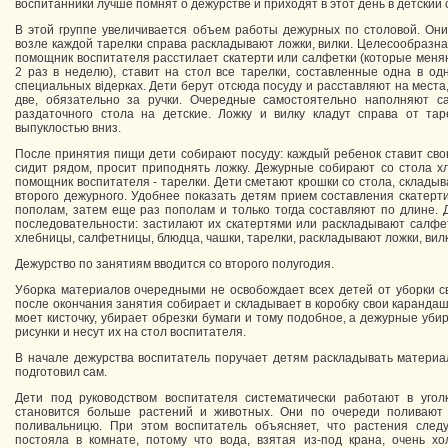
воспитанники лучше помнят о дежурстве и приходят в этот день в детский 
В этой группе увеличивается объем работы дежурных по столовой. Они
возле каждой тарелки справа раскладывают ложки, вилки. Целесообразна
помощник воспитателя расстилает скатерти или салфетки (которые меняю
2 раз в неделю), ставит на стол все тарелки, составленные одна в одн
специальных відерках. Дети берут отсюда посуду и расставляют на места,
две, обязательно за ручки. Очередные самостоятельно наполняют 
раздаточного стола на детские. Ложку и вилку кладут справа от таре
выпуклостью вниз.
После принятия пищи дети собирают посуду: каждый ребенок ставит свою
сидит рядом, просит приподнять ложку. Дежурные собирают со стола х
помощник воспитателя - тарелки. Дети сметают крошки со стола, склады
второго дежурного. Удобнее показать детям прием составления скатерти
пополам, затем еще раз пополам и только тогда составляют по длине.
последовательности: застилают их скатертями или раскладывают салфет
хлебницы, салфетницы, блюдца, чашки, тарелки, раскладывают ложки, вилк
Дежурство по занятиям вводится со второго полугодия.
Уборка материалов очередными не освобождает всех детей от уборки с
после окончания занятия собирает и складывает в коробку свои карандаши
моет кисточку, убирает обрезки бумаги и тому подобное, а дежурные уб
рисунки и несут их на стол воспитателя.
В начале дежурства воспитатель поручает детям раскладывать материа
подготовил сам.
Дети под руководством воспитателя систематически работают в угол
становится больше растений и животных. Они по очереди поливают 
поливальницю. При этом воспитатель объясняет, что растения следу
постояла в комнате, потому что вода, взятая из-под крана, очень хо