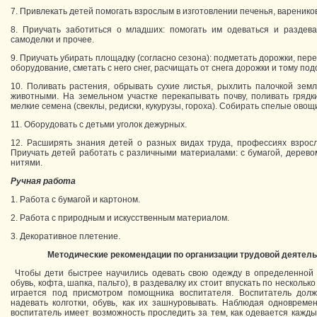
7. Привлекать детей помогать взрослым в изготовлении печенья, вареников 
8. Приучать заботиться о младших: помогать им одеваться и раздеват
самоделки и прочее.
9. Приучать убирать площадку (согласно сезона): подметать дорожки, пер
оборудование, сметать с него снег, расчищать от снега дорожки и тому под
10. Поливать растения, обрывать сухие листья, рыхлить палочкой земл
животными. На земельном участке перекапывать почву, поливать грядк
мелкие семена (свеклы, редиски, кукурузы, гороха). Собирать спелые овощ
11. Оборудовать с детьми уголок дежурных.
12. Расширять знания детей о разных видах труда, профессиях взросл
Приучать детей работать с различными материалами: с бумагой, деревом
нитями.
Ручная работа
1. Работа с бумагой и картоном.
2. Работа с природным и искусственным материалом.
3. Декоративное плетение.
Методические рекомендации
по организации трудовой деятел
Чтобы дети быстрее научились одевать свою одежду в определенной п
обувь, кофта, шапка, пальто), в раздевалку их стоит впускать по нескольк
играется под присмотром помощника воспитателя. Воспитатель долж
надевать колготки, обувь, как их зашнуровывать. Наблюдая одновреме
воспитатель имеет возможность проследить за тем, как одевается кажды