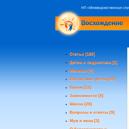
НП «Межведомственная слу
Статьи
[180]
Детям и подросткам
[1]
Малыши
[4]
Воспитание детей
[64]
Папам
[22]
Зависимости
[8]
Школа
[20]
Вопросы и ответы
[9]
Муж и жена
[3]