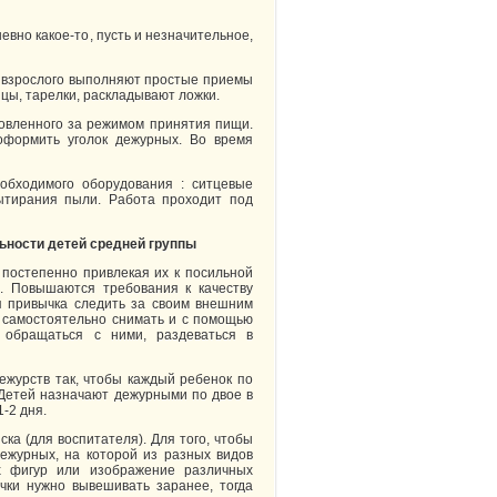
вно какое-то, пусть и незначительное,
 взрослого выполняют простые приемы
цы, тарелки, раскладывают ложки.
новленного за режимом принятия пищи.
оформить уголок дежурных. Во время
обходимого оборудования : ситцевые
ытирания пыли. Работа проходит под
ьности детей средней группы
постепенно привлекая их к посильной
а. Повышаются требования к качеству
я привычка следить за своим внешним
, самостоятельно снимать и с помощью
о обращаться с ними, раздеваться в
ежурств так, чтобы каждый ребенок по
 Детей назначают дежурными по двое в
-2 дня.
а (для воспитателя). Для того, чтобы
дежурных, на которой из разных видов
х фигур или изображение различных
чки нужно вывешивать заранее, тогда