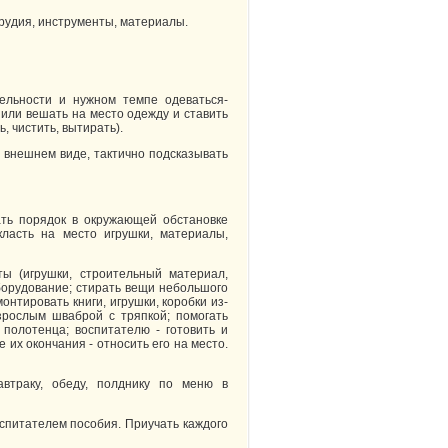
орудия, инструменты, материалы.
ельности и нужном темпе одеваться-
 или вешать на место одежду и ставить
ь, чистить, вытирать).
 внешнем виде, тактично подсказывать
ать порядок в окружающей обстановке
класть на место игрушки, материалы,
ы (игрушки, строительный материал,
оборудование; стирать вещи небольшого
онтировать книги, игрушки, коробки из-
зрослым шваброй с тряпкой; помогать
полотенца; воспитателю - готовить и
е их окончания - относить его на место.
автраку, обеду, полднику по меню в
спитателем пособия. Приучать каждого