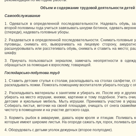
рекомендаций по методике работы.
Объем и содержание трудовой деятельности детей 
Самообслуживание
1. Одеваться в определенной последовательности. Надевать обувь, за
второй половины года учиться завязывать шнурки ботинок, одевать верхню
(спереди), надевать головные уборы.
2. Раздеваться в определенной последовательности. Снимать головные у
пуговицы, снимать его, выворачивать на лицевую сторону, аккурат
расшнуровывать или расстегивать обувь, снимать и ставить на место; р
шкафу.
3. Приучать пользоваться зеркалом, замечать неопрятности в одежд
обращаться за помощью к взрослому, товарищей.
Господарсько
-
побутова
труд
1. Ставить детские стулья к столам, раскладывать на столах салфетки, с
раскладывать ложки. Помогать помощнику воспитателя убирать посуду с о
2. Раскладывать материалы к занятиям и убирать их. После игр и други
убирать на место игрушки, книжки, картинки и тому подобное. Учить оч
детские и кукольные мебель. Мыть игрушки. Принимать участие в укра
Собирать листья, веточки на своей площадке, очищать от снега скамейк
чистоту в помещении и на участке детского сада.
3. Кормить рыбок в аквариуме, давать корм кроля и птицам. Поливать 
которые имеют широкие листья. На огороде сажать лук, горох, поливать гря
4. Оборудовать с детьми уголок дежурных (второе полугодие).