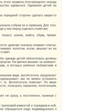
ть этого правила (поочередного захода
 быстро одеваться. Одевания детей на
на передней стороне сделать какую-то
начала собрав их в гармошку. Для того,
де у них перед (сделать пометки).
 пальто, шапка, кофта, обувь, брюки,
ости: девочки сначала снимают платье,
снимают колготки, носки, вешают их на
 ставят.
. На одежде детей обязательно должны
ерчатки. На крючок вешают за шиворот:
бувь, в которых ребенок пебеватиме в
нешнем виде, воспитатель предлагает
одсказывает, как ее можно устранить
т. п). Воспитатель помогает. По мере
сти, пользуясь зеркалом, полотенцем,
ют не сразу, а постепенно, начиная с
 групповой комнатой и порядком в ней,
ию обращаться надо индивидуально к