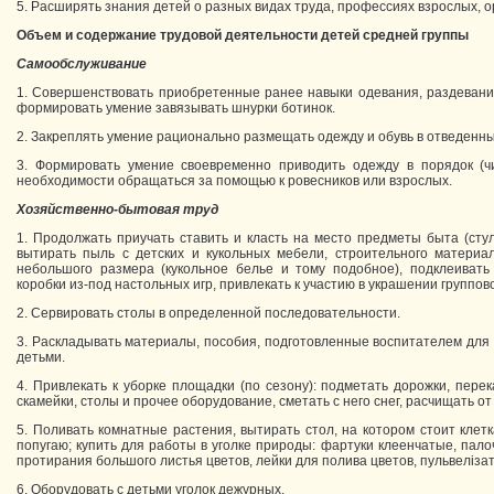
5. Расширять знания детей о разных видах труда, профессиях взрослых, 
Объем и содержание трудовой деятельности детей средней группы
Самообслуживание
1. Совершенствовать приобретенные ранее навыки одевания, раздевани
формировать умение завязывать шнурки ботинок.
2. Закреплять умение рационально размещать одежду и обувь в отведенных
3. Формировать умение своевременно приводить одежду в порядок (чис
необходимости обращаться за помощью к ровесников или взрослых.
Хозяйственно-бытовая труд
1. Продолжать приучать ставить и класть на место предметы быта (стул
вытирать пыль с детских и кукольных мебели, строительного материал
небольшого размера (кукольное белье и тому подобное), подклеивать 
коробки из-под настольных игр, привлекать к участию в украшении группов
2. Сервировать столы в определенной последовательности.
3. Раскладывать материалы, пособия, подготовленные воспитателем для 
детьми.
4. Привлекать к уборке площадки (по сезону): подметать дорожки, пере
скамейки, столы и прочее оборудование, сметать с него снег, расчищать от
5. Поливать комнатные растения, вытирать стол, на котором стоит клетк
попугаю; купить для работы в уголке природы: фартуки клеенчатые, пал
протирания большого листья цветов, лейки для полива цветов, пульвеліза
6. Оборудовать с детьми уголок дежурных.