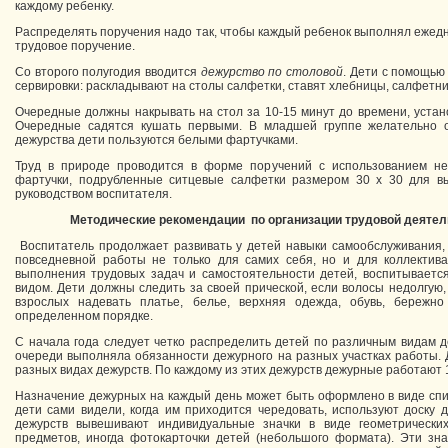
каждому ребенку.
Распределять поручения надо так, чтобы каждый ребенок выполнял ежедне
трудовое поручение.
Со второго полугодия вводится
дежурство по столовой
. Дети с помощью
сервировки: раскладывают на столы салфетки, ставят хлебницы, салфетни
Очередные должны накрывать на стол за 10-15 минут до времени, уста
Очередные садятся кушать первыми. В младшей группе желательно 
дежурства дети пользуются белыми фартучками.
Труд в природе проводится в форме поручений с использованием не
фартучки, подрубленные ситцевые салфетки размером 30 x 30 для в
руководством воспитателя.
Методические рекомендации
по организации трудовой деятел
Воспитатель продолжает развивать у детей навыки самообслуживания, 
повседневной работы не только для самих себя, но и для коллектив
выполнения трудовых задач и самостоятельности детей, воспитываетс
видом. Дети должны следить за своей прической, если волосы недолгую
взрослых надевать платье, белье, верхняя одежда, обувь, бережн
определенном порядке.
С начала года следует четко распределить детей по различным видам д
очереди выполняла обязанности дежурного на разных участках работы.
разных видах дежурств. По каждому из этих дежурств дежурные работают 1
Назначение дежурных на каждый день может быть оформлено в виде списк
дети сами видели, когда им приходится чередовать, используют доску 
дежурств вывешивают индивидуальные значки в виде геометрически
предметов, иногда фотокарточки детей (небольшого формата). Эти зна