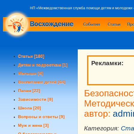
НП «Межведомственная служба помощи детям и молодежи
Статьи
[180]
Рекламки:
Детям и подросткам
[1]
Малыши
[4]
Воспитание детей
[64]
Папам
[22]
Безопаснос
Зависимости
[8]
Методическ
Школа
[20]
автор:
admi
Вопросы и ответы
[9]
Муж и жена
[3]
Категория:
Ста