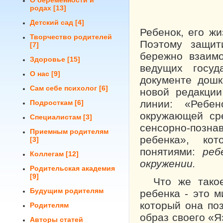
О беременности и
родах
[13]
Детский сад
[4]
Ребенок, его жи
Творчество родителей
Поэтому защит
[7]
бережно взаим
Здоровье
[15]
ведущих госуд
О нас
[9]
документе дошк
Сам себе психолог
[6]
новой редакци
линии: «Ребе
Подросткам
[6]
окружающей сре
Специалистам
[3]
сенсорно-позн
Приемным родителям
ребенка», ко
[3]
понятиями:
реб
Коллегам
[12]
окружении.
Родительская академия
[9]
Что же такое
Будущим родителям
ребенка - это м
который она по
Родителям
образ своего «Я
Авторы статей