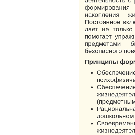
деятельность с 
формирования
накопления ж
Постоянное вкл
дает не только
помогает упраж
предметами б
безопасного пов
Принципы форм
Обеспечение
психофизиче
Обеспече
жизнедея
(предметным
Рациональн
дошкольном
Своевремен
жизнедеяте