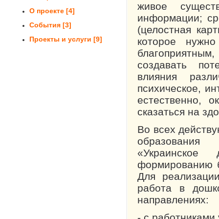
живое сущест
О проекте
[4]
информации; ср
События
[3]
(целостная кар
Проекты и услуги
[9]
которое нужн
благоприятны
создавать пот
влияния разл
психическое, ин
естественно, 
сказаться на зд
Во всех действ
образования (
«Украинское 
формированию б
Для реализаци
работа в дошк
направлениях:
- с работниками