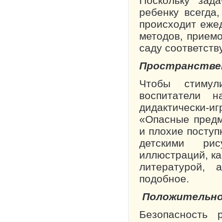
Поскольку зад
ребенку всегда
происходит еже
методов, приемо
саду соответст
Пространствен
Чтобы стимули
воспитатели н
дидактически-и
«Опасные предм
и плохие поступ
детскими рис
иллюстраций, ка
литературой, 
подобное.
Положительно
Безопасность 