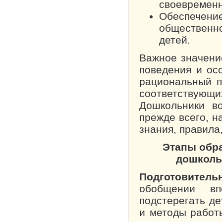
своевремен
Обеспечение
общественн
детей.
Важное значени
поведения и ос
рациональный п
соответствующ
Дошкольники в
прежде всего, н
знания, правила
Этапы обр
дошколь
Подготовитель
обобщении вп
подстерегать д
и методы работы