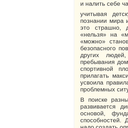
и налить себе ч
учитывая детс
познании мира 
это страшно, 
«нельзя» на «м
«можно» станов
безопасного по
других людей
пребывания дома
спортивной пл
прилагать макс
усвоила правил
проблемных сит
В поиске разн
развивается д
основой, фунд
способностей. Д
надо создать оп