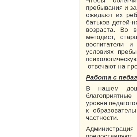
Чтобы облегч
пребывания и за
ожидают их ре
бать­ков детей-
возраста. Во в
методист, стар
воспитатели 
условиях пребы
психологическу
отвечают на пр
Работа с педа
В нашем дошк
благоприятные
уровня педагого
к образователь
частности.
Администраци
предоставляют