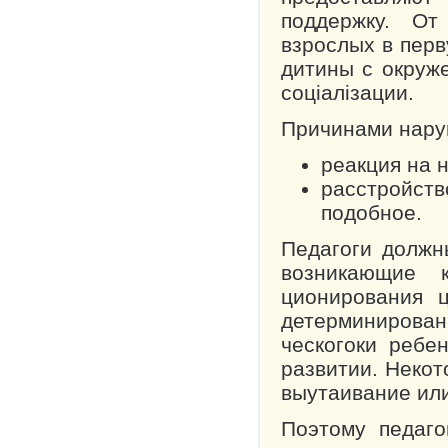
поддержку. О
взрослых в пер
ди­тины с окруж
соціалі­зации.
Причинами нару
реакция на 
расстройств
подобное.
Педагоги должн
возникающие 
ционирования 
детерминирован
ческого­ки реб
развитии. Некот
вы­утаивание ил
Поэтому педаго