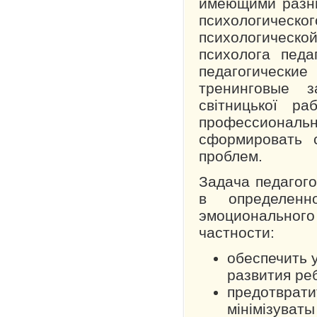
имеющими разны
психологическ
психологическ
психолога педа
педагогические
тренинговые з
світницької р
профессиональ
сформировать 
проблем.
Задача педагого
в определенн
эмоциональног
частности:
обеспечить 
развития ре
предотврати
мінімізува­