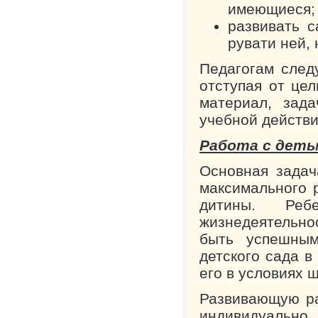
имеющиеся;
развивать с
рувати ней, 
Педагогам след
от­ступая от це
мате­риал, зад
учебной действие
Работа с деть
Основная задач
мак­симального
ди­тины. Ре
жизнедеятельно
быть успешным
детского сада в
его в условиях 
Развивающую ра
индивидуально