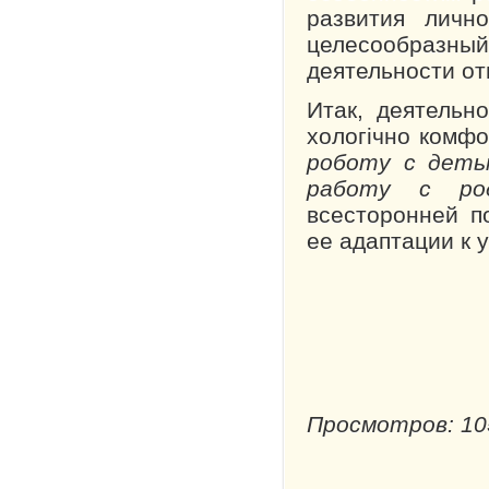
развития личн
целесообразн
деятельности от
Итак, деятельн
хологічно комф
ро­боту с деть
работу с ро
всесторонней п
ее адаптации к 
Просмотров: 10