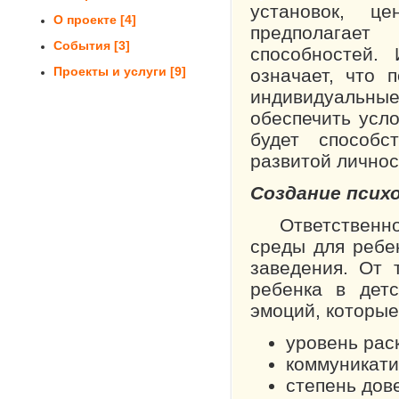
установок, це
О проекте
[4]
предполагае
События
[3]
способностей. 
Проекты и услуги
[9]
означает, что 
индивидуальн
обеспечить усл
будет способс
развитой личнос
Создание псих
Ответствен­но
среды для ребе
заведения. От 
ребенка в детс
эмоций, которые 
уровень рас
коммуникати
степень дов