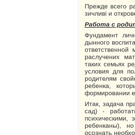
Прежде всего р
зичливі и откро
Работа с роди
Фундамент личн
дынного воспита
ответственной 
рас­лучених ма
таких семьях р
условия для по
родителям свой
ребенка, котор
формировании е
Итак, задача пр
сад) - работат
психическими, 
ребенка­ны), 
осознать необ­х