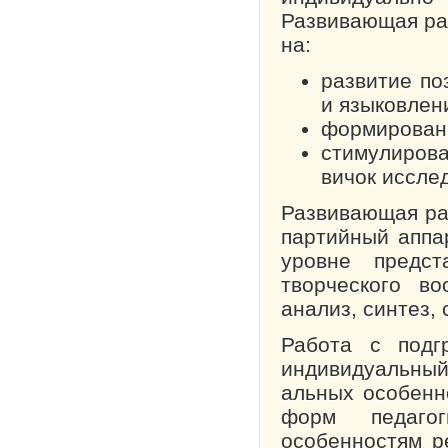
Развивающая ра
на:
развитие по
и языков­лен
формировани
стимулирова
вичок иссле
Развивающая ра
партийный аппа
уровне предст
творческого во
анализ, синтез,
Работа с подг
индивидуальный
альных особенн
форм педагог
особенностям р