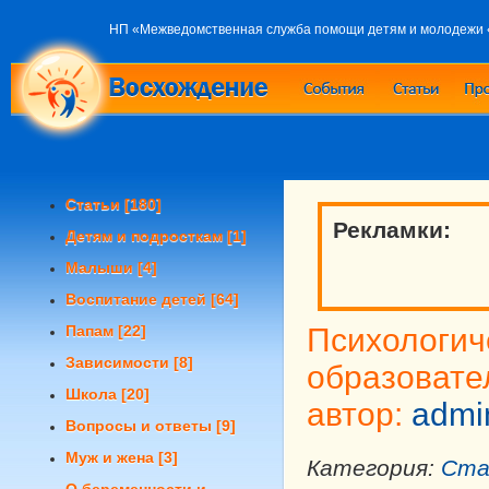
НП «Межведомственная служба помощи детям и молодежи
Статьи
[180]
Рекламки:
Детям и подросткам
[1]
Малыши
[4]
Воспитание детей
[64]
Папам
[22]
Психологич
Зависимости
[8]
образовате
Школа
[20]
автор:
admi
Вопросы и ответы
[9]
Муж и жена
[3]
Категория:
Ста