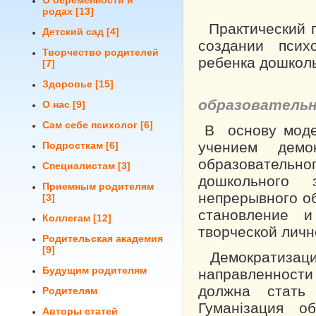
О беременности и
родах
[13]
Практический п
Детский сад
[4]
создании псих
Творчество родителей
ребенка до­школ
[7]
Здоровье
[15]
Основн
образовательн
О нас
[9]
Сам себе психолог
[6]
В основу модер
уче­нием демо
Подросткам
[6]
образователь
Специалистам
[3]
дошкольного
Приемным родителям
непрерывного о
[3]
становление и
Коллегам
[12]
творческой личн
Родительская академия
[9]
Демократизация
Будущим родителям
направленност
должна стать 
Родителям
Гуманіза­ция о
Авторы статей