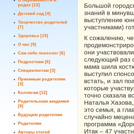
О беременности и
Большой городс
родах
[13]
знаний в минувш
Детский сад
[4]
выступление юно
Творчество родителей
участниками) го
[7]
Здоровье
[15]
К сожалению, че
продемонстриров
О нас
[9]
они участвовали
Сам себе психолог
[6]
следующий раз о
Подросткам
[6]
мама шила костю
Специалистам
[3]
выступил спонсо
Приемным родителям
встать, и зал п
[3]
которые участву
Коллегам
[12]
точно сказала в
Родительская академия
Наталья Хазова,
[9]
это семья, а гл
Будущим родителям
случайно мецена
программа «Доро
Родителям
Итак – 47 участ
Авторы статей