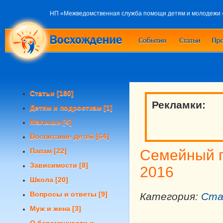
НП «Межведомственная служба помощи детям и молодежи
Статьи
[180]
Рекламки:
Детям и подросткам
[1]
Малыши
[4]
Воспитание детей
[64]
Папам
[22]
Семейный 
Зависимости
[8]
2016
Школа
[20]
Вопросы и ответы
[9]
Категория:
Ста
Муж и жена
[3]