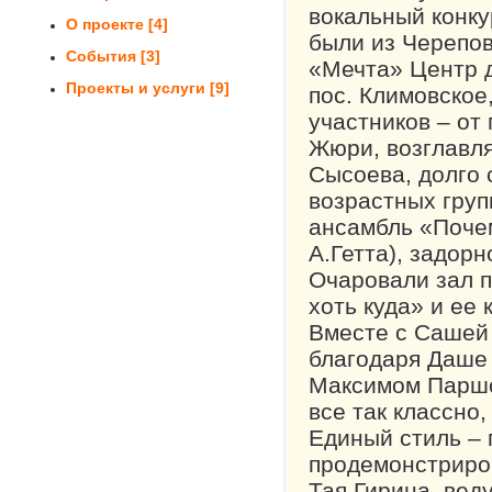
вокальный конку
О проекте
[4]
были из Черепов
События
[3]
«Мечта» Центр д
Проекты и услуги
[9]
пос. Климовское
участников – от 
Жюри, возглавля
Сысоева, долго 
возрастных груп
ансамбль «Почем
А.Гетта), задор
Очаровали зал п
хоть куда» и ее
Вместе с Сашей
благодаря Даше 
Максимом Паршон
все так классно
Единый стиль – 
продемонстриро
Тая Гирина, вед