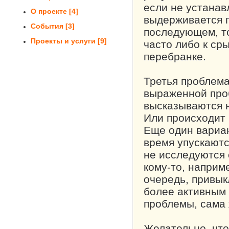
если не устанав
О проекте
[4]
выдерживается п
События
[3]
последующем, то
Проекты и услуги
[9]
часто либо к ср
перебранке.
Третья проблема
выраженной про
высказываются н
Или происходит 
Еще один вариан
время упускаютс
не исследуются 
кому-то, наприме
очередь, привык
более активным 
проблемы, сама 
Желательно, что