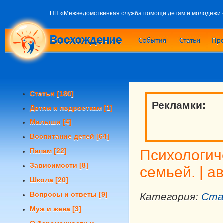
НП «Межведомственная служба помощи детям и молодежи
Статьи
[180]
Рекламки:
Детям и подросткам
[1]
Малыши
[4]
Воспитание детей
[64]
Папам
[22]
Психологич
Зависимости
[8]
семьей.
| а
Школа
[20]
Вопросы и ответы
[9]
Категория:
Ста
Муж и жена
[3]