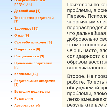
О беременности и
Психологи по к
родах
[13]
проблемы, в осн
Детский сад
[4]
Первое. Психоло
Творчество родителей
энергичным член
[7]
перераспределит
Здоровье
[15]
что дальнейшая 
О нас
[9]
добровольно сво
Сам себе психолог
[6]
этом отношении 
Подросткам
[6]
Очень часто, вл
солидарности с
Специалистам
[3]
образом восстан
Приемным родителям
вышесказанного
[3]
Коллегам
[12]
Второе. Не пров
Родительская академия
работе. То есть
[9]
обсуждаемой про
Будущим родителям
проблемы, влек
легко вмешивают
Родителям
результате все 
Авторы статей