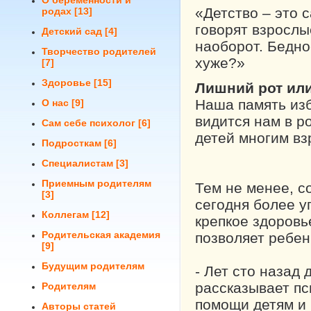
О беременности и
«Детство – это 
родах
[13]
говорят взрослы
Детский сад
[4]
наоборот. Бедно
Творчество родителей
хуже?»
[7]
Здоровье
[15]
Лишний рот ил
Наша память изб
О нас
[9]
видится нам в р
Сам себе психолог
[6]
детей многим в
Подросткам
[6]
Специалистам
[3]
Приемным родителям
Тем не менее, с
[3]
сегодня более у
Коллегам
[12]
крепкое здоров
Родительская академия
позволяет ребен
[9]
Будущим родителям
- Лет сто назад 
рассказывает п
Родителям
помощи детям и 
Авторы статей