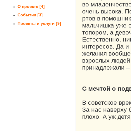
во младенчестве
О проекте
[4]
очень высока. П
События
[3]
ртов в помощник
Проекты и услуги
[9]
мальчишка уже о
топором, а девоч
Естественно, ни
интересов. Да и
желания вообще
взрослых людей 
принадлежали – 
С мечтой о под
В советское вре
За нас наверху 
плохо. А уж дет