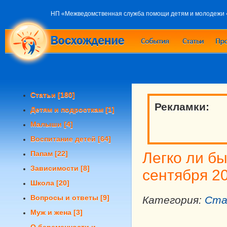
НП «Межведомственная служба помощи детям и молодежи
Статьи
[180]
Рекламки:
Детям и подросткам
[1]
Малыши
[4]
Воспитание детей
[64]
Папам
[22]
Легко ли б
Зависимости
[8]
сентября 2
Школа
[20]
Вопросы и ответы
[9]
Категория:
Ста
Муж и жена
[3]