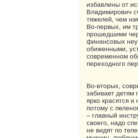
избавлены от ис
Владимирович с
тяжелей, чем нам
Во-первых, им т
прошедшими чер
финансовых неур
обиженными, уст
современном общ
переходного пер
Во-вторых, сов
забивает детям 
ярко красятся и 
потому с пелено
– главный инстр
своего, надо сп
не видят по тел
мужчин, любящи